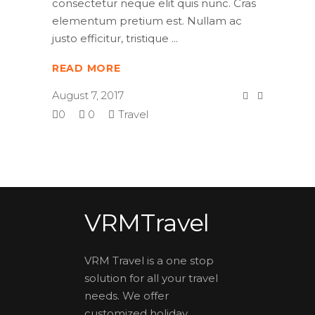
consectetur neque elit quis nunc. Cras
elementum pretium est. Nullam ac
justo efficitur, tristique
READ MORE
August 7, 2017
0
0
Travel
VRMTravel
VRM Travel is a one stop
solution for all your travel
needs. We offer
customized holiday