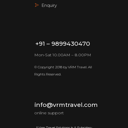
Enquiry
+91 – 9899430470
Mon-Sat 10.00AM – 8.00PM
© Copyright 2018 by VRM Travel. All
Rights Reserved.
info@vrmtravel.com
online support
* Vrm Travel Solutions Is A Subsidary